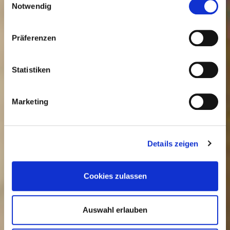
Notwendig
i
n
w
Präferenzen
i
l
l
Statistiken
i
g
Marketing
u
n
g
Details zeigen
s
a
u
Cookies zulassen
s
w
a
Auswahl erlauben
h
l