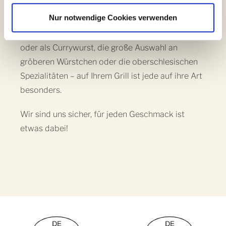
l
dem Grill unschlagbar; überzeugen sie doch
Nur notwendige Cookies verwenden
durch die Würzung, die Konsistenz und die
Vielseitigkeit. Die feine Weißwurst im Brötchen
oder als Currywurst, die große Auswahl an
gröberen Würstchen oder die oberschlesischen
Spezialitäten – auf Ihrem Grill ist jede auf ihre Art
besonders.
Wir sind uns sicher, für jeden Geschmack ist
etwas dabei!